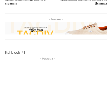
страната
Дупница
- Реклама -
[td_block_4]
- Реклама -