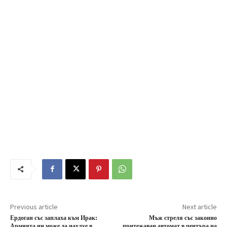
Previous article
Next article
Ердоган със заплаха към Ирак:
Мъж стреля със законно
Армията ни може да нахлуе в
притежаван автомат в центъра на