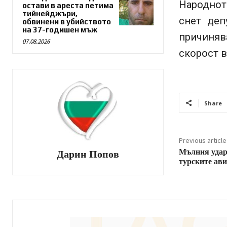
Народнот
остави в ареста петима
тийнейджъри,
снет деп
обвинени в убийството
на 37-годишен мъж
причиняв
07.08.2026
скорост в
Share
Previous article
Мълния удар
Дарин Попов
турските ав