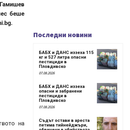
Гамишев
нес беше
i.bg.
Последни новини
БАБХ и ДАНС иззеха 115
кг и 527 литра опасни
пестициди в
Пловдивско
07.08.2026
БАБХ и ДАНС иззеха
опасни и забранени
пестициди в
Пловдивско
07.08.2026
Съдът остави в ареста
твото на
петима тийнейджъри,
обвинени в убийството