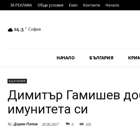
ЗА РЕКЛАМА
Общи условия
Екип
Контакти
Начало
24.3
C
София
НАЧАЛО
БЪЛГАРИЯ
КРИ
БЪЛГАРИЯ
Димитър Гамишев доб
имунитета си
By
Дарин Попов
20.06.2017
0
101