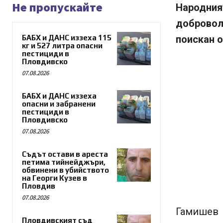
Не пропускайте
Народн
добровол
БАБХ и ДАНС иззеха 115
поискан о
кг и 527 литра опасни
пестициди в
Пловдивско
07.08.2026
БАБХ и ДАНС иззеха
опасни и забранени
пестициди в
Пловдивско
07.08.2026
Съдът остави в ареста
петима тийнейджъри,
обвинени в убийството
на Георги Кузев в
Пловдив
07.08.2026
Гамишев 
Пловдивският съд