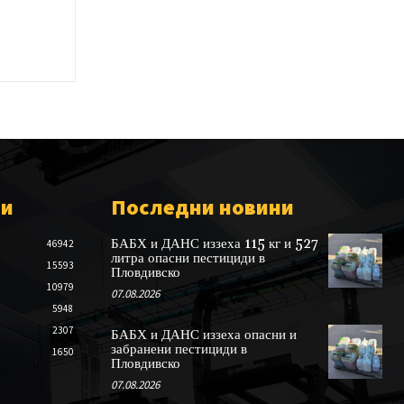
ии
Последни новини
БАБХ и ДАНС иззеха 115 кг и 527
46942
литра опасни пестициди в
15593
Пловдивско
10979
07.08.2026
5948
2307
БАБХ и ДАНС иззеха опасни и
забранени пестициди в
1650
Пловдивско
07.08.2026