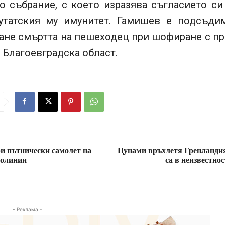
о събрание, с което изразява съгласието си
утатския му имунитет. Гамишев е подсъди
ане смъртта на пешеходец при шофиране с п
 Благоевградска област.
и пътнически самолет на
Цунами връхлетя Гренланди
иолинии
са в неизвестн
- Реклама -