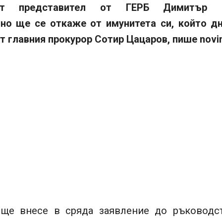
ият представител от ГЕРБ Димитър 
но ще се откаже от имунитета си, който д
т главния прокурор Сотир Цацаров, пише novin
ще внесе в сряда заявление до ръководс