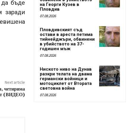
 да бъде
на Георги Кузев в
Пловдив
м заради
07.08.2026
ревишена
Пловдивският съд
остави в ареста петима
тийнейджъри, обвинени
в убийството на 37-
годишен мъж
07.08.2026
Ниското ниво на Дунав
разкри телата на двама
германски войници и
Next article
мотоциклет от Втората
световна война
я, четирима
ост (ВИДЕО)
07.08.2026