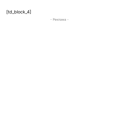
[td_block_4]
- Реклама -