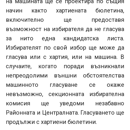
на машината ще се проектира по същия
начин както хартиената бюлетина,
включително ще предоставя
възможност на избирателя да не гласува
за нито една кандидатска листа.
Избирателят по свой избор ще може да
гласува или с хартия, или на машина. В
случаите, когато поради възникнали
непреодолими външни обстоятелства
машинното гласуване се окаже
невъзможно, секционната избирателна
комисия ще уведоми незабавно
Районната и Централната. Гласуването ще
продължи с хартиени бюлетини.