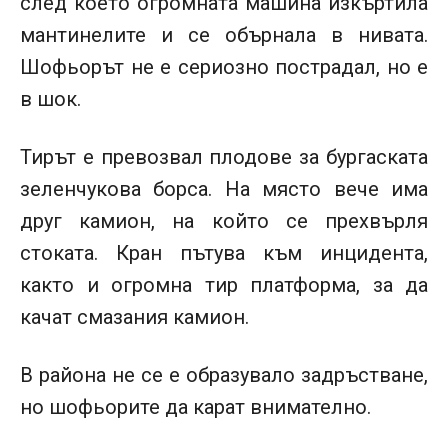
след което огромната машина изкъртила
мантинелите и се обърнала в нивата.
Шофьорът не е сериозно пострадал, но е
в шок.
Тирът е превозвал плодове за бургаската
зеленчукова борса. На място вече има
друг камион, на който се прехвърля
стоката. Кран пътува към инцидента,
както и огромна тир платформа, за да
качат смазания камион.
В района не се е образувало задръстване,
но шофьорите да карат внимателно.