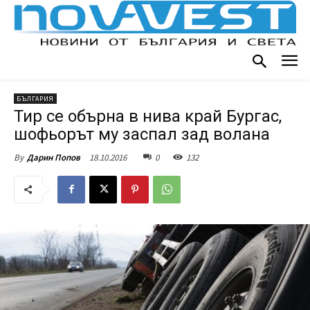
БЪЛГАРИЯ
Тир се обърна в нива край Бургас,
шофьорът му заспал зад волана
18.10.2016
0
132
By
Дарин Попов