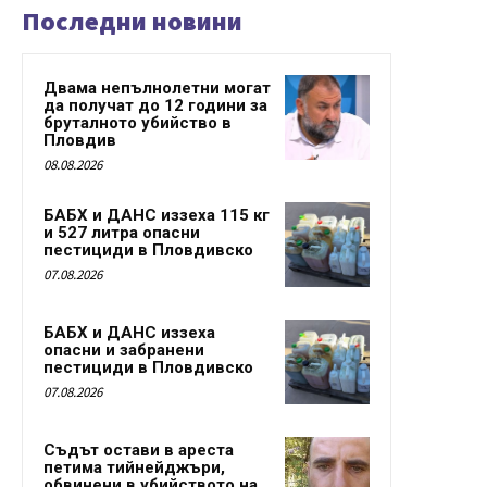
Последни новини
Двама непълнолетни могат
да получат до 12 години за
бруталното убийство в
Пловдив
08.08.2026
БАБХ и ДАНС иззеха 115 кг
и 527 литра опасни
пестициди в Пловдивско
07.08.2026
БАБХ и ДАНС иззеха
опасни и забранени
пестициди в Пловдивско
07.08.2026
Съдът остави в ареста
петима тийнейджъри,
обвинени в убийството на