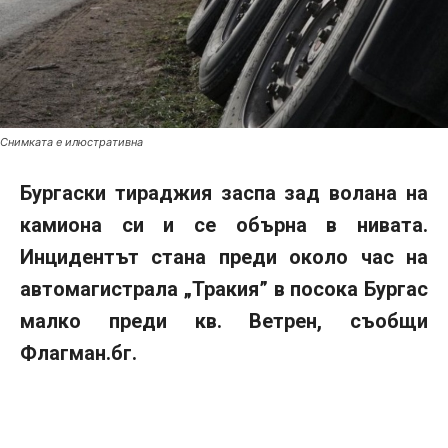
Снимката е илюстративна
Бургаски тираджия заспа зад волана на
камиона си и се обърна в нивата.
Инцидентът стана преди около час на
автомагистрала „Тракия” в посока Бургас
малко преди кв. Ветрен, съобщи
Флагман.бг.