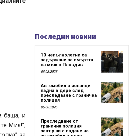
циалните
Последни новини
10 непълнолетни са
задържани за смъртта
на мъж в Пловдив
06.08.2026
Автомобил с испанци
падна в дере след
преследване с гранична
полиция
06.08.2026
а баща, и
Преследване от
те Миа!“,
гранична полиция
завърши с падане на
топка“ за
автомобил в дере