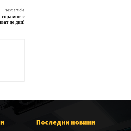
Next article
 справяне с
ват до дни!
ии
Последни новини