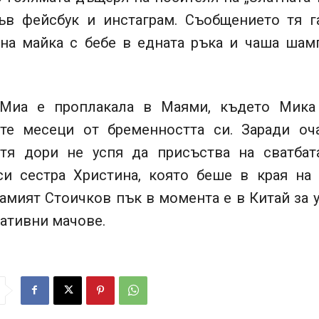
във фейсбук и инстаграм. Съобщението тя г
 на майка с бебе в едната ръка и чаша шам
Миа е проплакала в Маями, където Мика
те месеци от бременността си. Заради оч
тя дори не успя да присъства на сватбат
си сестра Христина, която беше в края на 
амият Стоичков пък в момента е в Китай за 
ативни мачове.