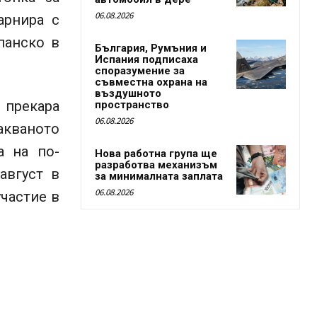
06.08.2026
арнира с
панско в
България, Румъния и
Испания подписаха
споразумение за
съвместна охрана на
въздушното
 прекара
пространство
06.08.2026
акваното
а на по-
Нова работна група ще
разработва механизъм
август в
за минималната заплата
06.08.2026
участие в