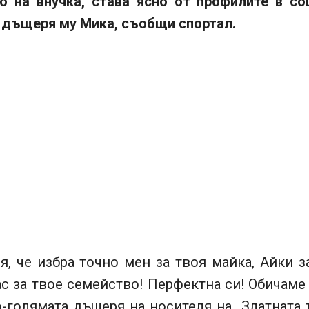
о на внучка, става ясно от профилите в со
 дъщеря му Мика, съобщи спортал.
я, че избра точно мен за твоя майка, Айки з
с за твое семейство! Перфектна си! Обичаме 
-голямата дъщеря на носителя на „Златната 