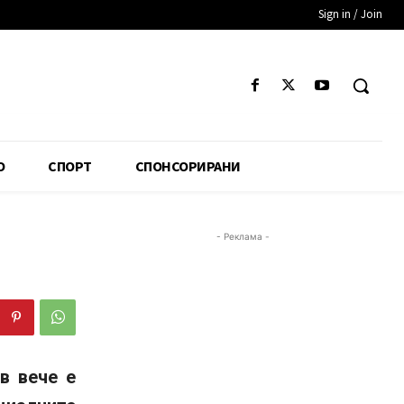
Sign in / Join
О
СПОРТ
СПОНСОРИРАНИ
- Реклама -
в вече е