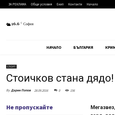
ЗА РЕКЛАМА
Общи условия
Екип
Контакти
Начало
26.6
C
София
НАЧАЛО
БЪЛГАРИЯ
КРИ
СПОРТ
Стоичков стана дядо!
By
Дарин Попов
28.09.2016
0
156
Не пропускайте
Мегазвез