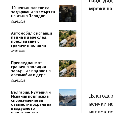
горд дяд
10 непълнолетни са
мрежи на
задържани за смъртта
на мъж в Пловдив
06.08.2026
Автомобил с испанци
падна в дере след
преследване с
гранична полиция
06.08.2026
Преследване от
гранична полиция
завърши с падане на
автомобил в дере
06.08.2026
България, Румъния и
„Благодар
Испания подписаха
споразумение за
всички на
съвместна охрана на
въздушното
написа по
пространство