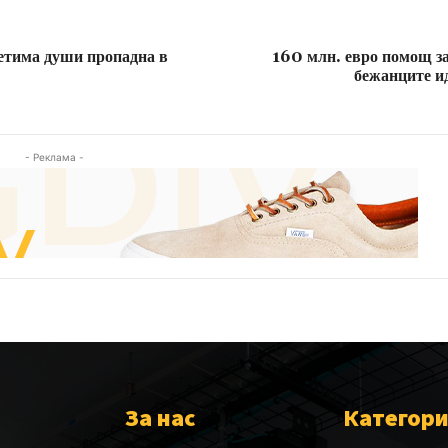
петима души пропадна в
160 млн. евро помощ за
бежанците ид
- Реклама -
За нас
Категор