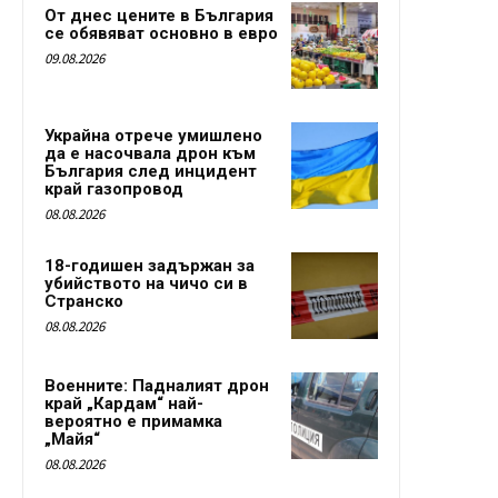
От днес цените в България
се обявяват основно в евро
09.08.2026
Украйна отрече умишлено
да е насочвала дрон към
България след инцидент
край газопровод
08.08.2026
18-годишен задържан за
убийството на чичо си в
Странско
08.08.2026
Военните: Падналият дрон
край „Кардам“ най-
вероятно е примамка
„Майя“
08.08.2026