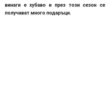
винаги е хубаво и през този сезон се
получават много подаръци.